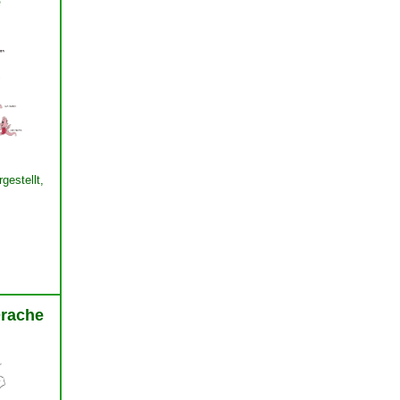
e
gestellt,
Drache