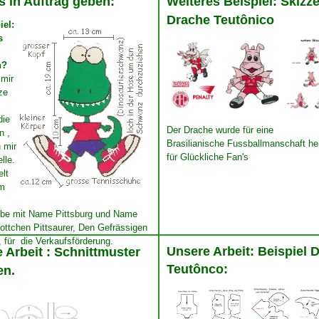
s in Auftrag geben:
Weiteres Beispiel: Skizz
Drache Teutônico
iel:
s
n?
mir
ze
die
Der Drache wurde für eine
n ,
Brasilianische Fussballmanschaft her
h mir
für Glückliche Fan's
lle.
elt
um
ube mit Name Pittsburg und Name
ttchen Pittsaurer, Den Gefrässigen
, für die Verkaufsförderung.
Unsere Arbeit: Beispiel 
 Arbeit : Schnittmuster
​
Teutônco:
en.