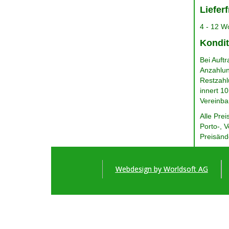
Lieferf
4 - 12 W
Kondit
​Bei Auf
Anzahlun
Restzahl
innert 1
Vereinba
​Alle Pre
Porto-, 
Preisänd
Webdesign by Worldsoft AG