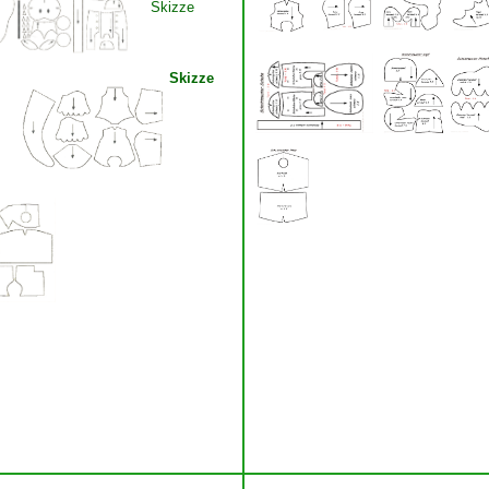
Skizze
Skizze