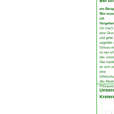
Bei un
ein Beisp
Wie mus
ich
Vorgehe
Ich mach 
eine Skiz
und gebe
ungefähr 
Grösse ei
so wie ic
das vorste
Hier hand
es sich 
eine
Imbissst
des Masko
Pittsaurer
Unsere
Kreier