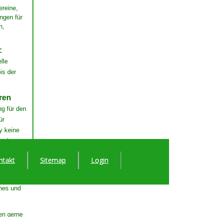
ereine,
ngen für
n,
:
lle
is der
ren
ng für den
ür
y keine
unden zu
ntakt
Sitemap
Login
 Logon-
irma oder
ches und
nen gerne