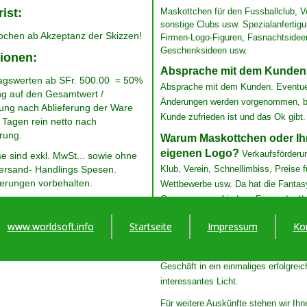
rist:
Maskottchen für den Fussballclub, V
sonstige Clubs usw. Spezialanfertigu
ochen ab Akzeptanz der Skizzen!
Firmen-Logo-Figuren, Fasnachtsidee
Geschenksideen usw.
ionen:
Absprache mit dem Kunden
tragswerten ab SFr. 500.00 = 50%
Absprache mit dem Kunden. Eventue
g auf den Gesamtwert /
Änderungen werden vorgenommen, b
ung nach Ablieferung der Ware
Kunde zufrieden ist und das Ok gibt.
0 Tagen rein netto nach
rung.
Warum Maskottchen oder Ih
eigenen Logo?
​ Verkaufsförderu
ise sind exkl. MwSt... sowie ohne
Versand- Handlings Spesen.
Klub, Verein, Schnellimbiss, Preise f
erungen vorbehalten.
Wettbewerbe usw. Da hat die Fantas
Grenzen um zufriedene Fans oder K
haben.
www.worldsoft.info
Startseite
Impressum
Ko
​Durch das eigene Maskottchen oder
Figuren, kommt jeder Klub, Verein, F
Geschäft in ein einmaliges erfolgrei
interessantes Licht.
​Für weitere Auskünfte stehen wir Ih